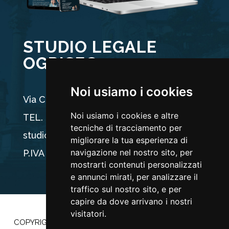
STUDIO LEGALE
OGRISEG
Noi usiamo i cookies
Via Carducci 44, 33100 Udine
Noi usiamo i cookies e altre
TEL. +39 0432 512704
tecniche di tracciamento per
studio@ogriseg.legal
migliorare la tua esperienza di
navigazione nel nostro sito, per
P.IVA 02590960304
mostrarti contenuti personalizzati
e annunci mirati, per analizzare il
traffico sul nostro sito, e per
capire da dove arrivano i nostri
visitatori.
COPYRIGHT ©2022 |
PRIVACY POLICY
–
COOKIE POLICY
|