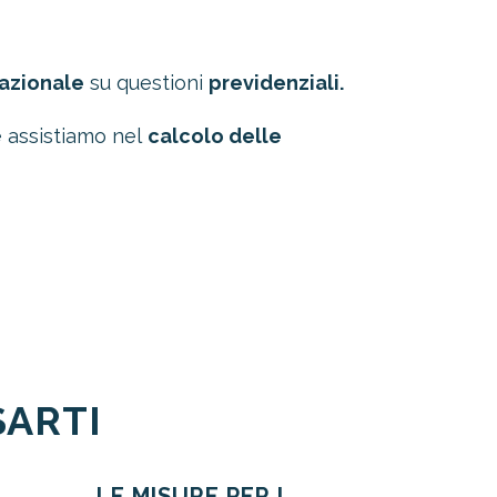
nazionale
su questioni
previdenziali.
e assistiamo nel
calcolo delle
SARTI
LE MISURE PER I