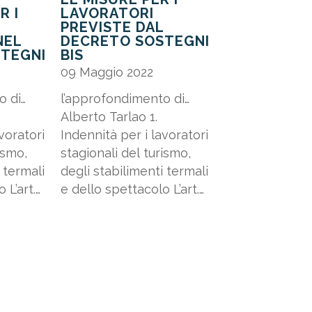
R I
LAVORATORI
PREVISTE DAL
NEL
DECRETO SOSTEGNI
TEGNI
BIS
09 Maggio 2022
o di…
l’approfondimento di…
Alberto Tarlao 1.
voratori
Indennità per i lavoratori
ismo,
stagionali del turismo,
 termali
degli stabilimenti termali
 L’art.
e dello spettacolo L’art.
 del
42 del Decreto Sostegni
d.l. n.
bis (d.l. n. 73/2021)
ce
prevede che ai soggetti
a
già beneficiari
he non
dell’indennità di cui all’art.
10...