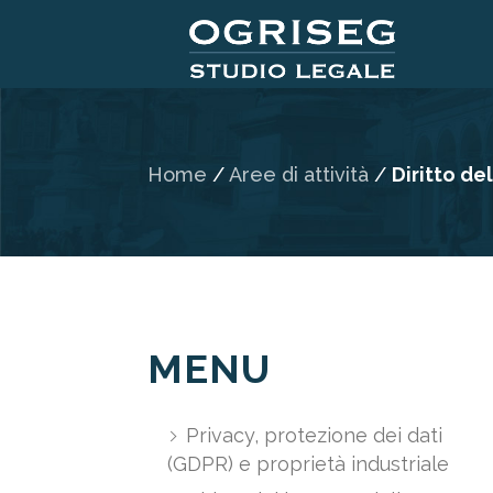
Home
/
Aree di attività
/
Diritto de
MENU
Privacy, protezione dei dati
(GDPR) e proprietà industriale