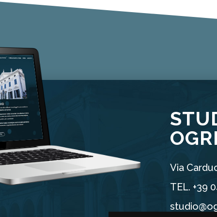
Protocolli interni. Quali...
STU
OGR
Via Carduc
TEL. +39 
studio@og