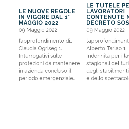
LE TUTELE PE
LE NUOVE REGOLE
LAVORATORI
IN VIGORE DAL 1°
CONTENUTE 
MAGGIO 2022
DECRETO SOS
09 Maggio 2022
09 Maggio 2022
l’approfondimento di…
l’approfondiment
Claudia Ogriseg 1.
Alberto Tarlao 1.
Interrogativi sulle
Indennità per i la
protezioni da mantenere
stagionali del tur
in azienda concluso il
degli stabilimenti
periodo emergenziale
e dello spettacolo
Numerose aziende
10 commi da 1 a 9
clienti hanno chiesto
Decreto Sostegni (
assistenza
41/2021) riconos
interrogandoci
un’indennità pari 
sull’opportunità di
2.400,00 euro, c
rivalutare i propri
concorre alla...