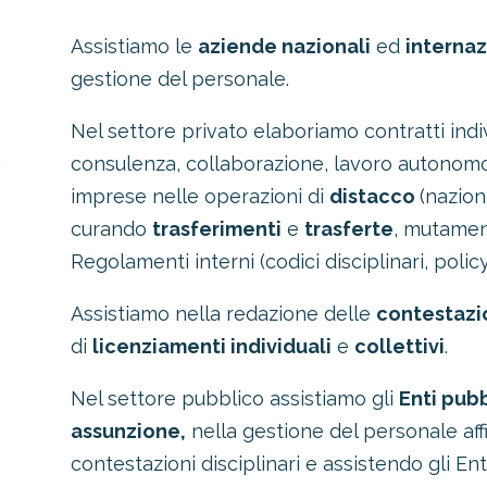
Assistiamo le
aziende nazionali
ed
internaz
gestione del personale.
Nel settore privato elaboriamo contratti indivi
consulenza, collaborazione, lavoro autonomo
i
imprese nelle operazioni di
distacco
(nazion
curando
trasferimenti
e
trasferte
, mutament
Regolamenti interni (codici disciplinari, policy
Assistiamo nella redazione delle
contestazio
di
licenziamenti individuali
e
collettivi
.
Nel settore pubblico assistiamo gli
Enti pubb
assunzione,
nella gestione del personale aff
contestazioni disciplinari e assistendo gli En