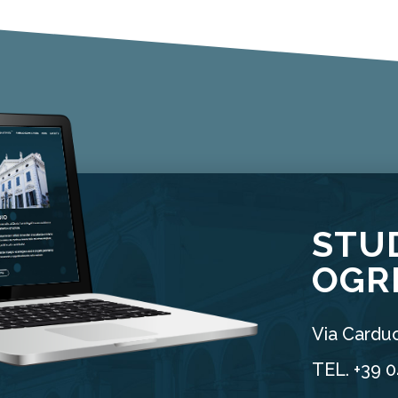
STU
OGR
Via Carduc
TEL. +39 