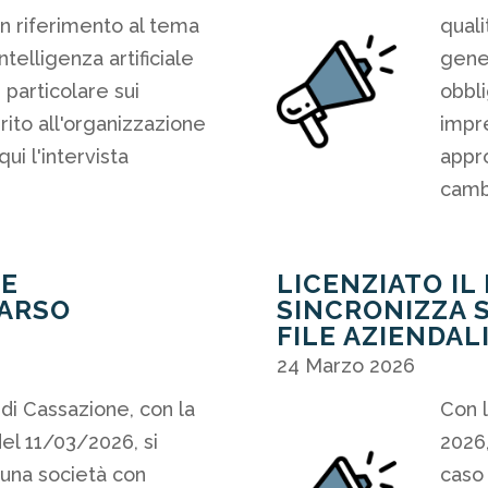
n riferimento al tema
quali
ntelligenza artificiale
gener
 particolare sui
obbli
ito all'organizzazione
impre
qui l'intervista
appro
cambi
 E
LICENZIATO IL
CARSO
SINCRONIZZA 
FILE AZIENDAL
24 Marzo 2026
i Cassazione, con la
Con l
el 11/03/2026, si
2026,
 una società con
caso 