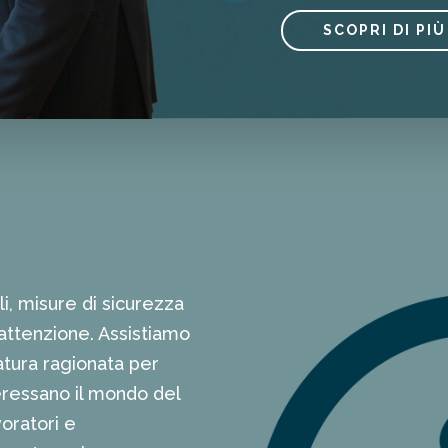
SCOPRI DI PIÙ
li, misure di sicurezza
attenzione. Assistiamo
atura ragionata per
eressano il mondo del
voratori e