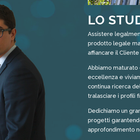
LO STU
Assistere legalment
prodotto legale ma
affiancare il Client
Abbiamo maturato es
eccellenza e vivia
continua ricerca de
tralasciare i profili f
Dedichiamo un gra
progetti garantend
approfondimento ne