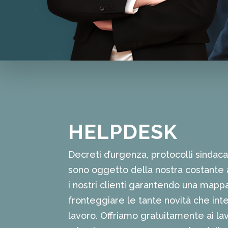
HELPDESK
Decreti d’urgenza, protocolli sindaca
sono oggetto della nostra costante 
i nostri clienti garantendo una mapp
fronteggiare le tante novità che int
lavoro. Offriamo gratuitamente ai la