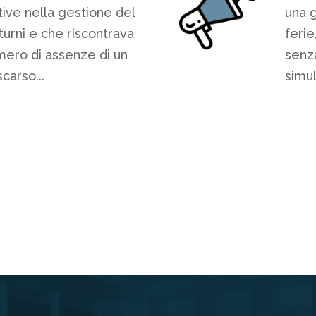
ative nella gestione del
una g
tturni e che riscontrava
ferie
mero di assenze di un
senza
carso...
simul