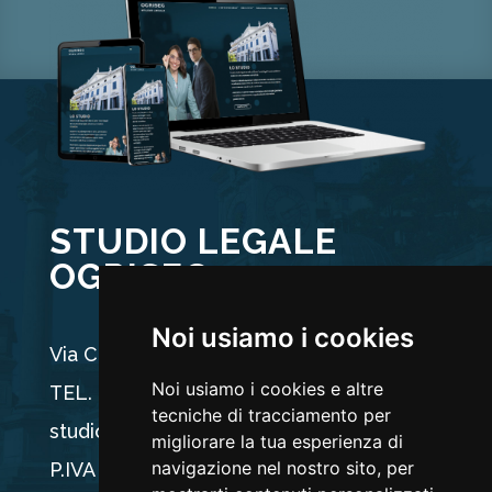
STUDIO LEGALE
OGRISEG
Noi usiamo i cookies
Via Carducci 44, 33100 Udine
Noi usiamo i cookies e altre
TEL. +39 0432 512704
tecniche di tracciamento per
studio@ogriseg.legal
migliorare la tua esperienza di
navigazione nel nostro sito, per
P.IVA 02590960304