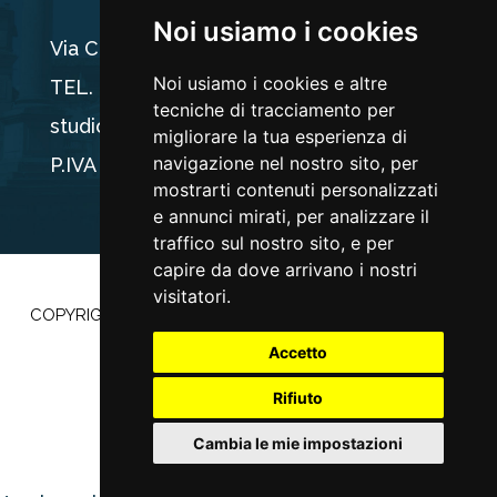
Noi usiamo i cookies
Via Carducci 44, 33100 Udine
Noi usiamo i cookies e altre
TEL. +39 0432 512704
tecniche di tracciamento per
studio@ogriseg.legal
migliorare la tua esperienza di
navigazione nel nostro sito, per
P.IVA 02590960304
mostrarti contenuti personalizzati
e annunci mirati, per analizzare il
traffico sul nostro sito, e per
capire da dove arrivano i nostri
visitatori.
COPYRIGHT ©2022 |
PRIVACY POLICY
–
COOKIE POLICY
|
POWERED BY
ETEC MINDS
Accetto
Rifiuto
Cambia le mie impostazioni