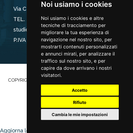
Noi usiamo i cookies
Via Carducci 44, 33100 Udine
Noi usiamo i cookies e altre
TEL. +39 0432 512704
tecniche di tracciamento per
studio@ogriseg.legal
migliorare la tua esperienza di
navigazione nel nostro sito, per
P.IVA 02590960304
mostrarti contenuti personalizzati
e annunci mirati, per analizzare il
traffico sul nostro sito, e per
capire da dove arrivano i nostri
visitatori.
COPYRIGHT ©2022 |
PRIVACY POLICY
–
COOKIE POLICY
|
POWERED BY
ETEC MINDS
Accetto
Rifiuto
Cambia le mie impostazioni
Aggiorna le preferenze dei Cookie