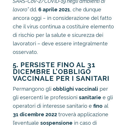
SARS-CoV-2/COVID-19 negli ambienti di
lavoro”
dd.
6 aprile 2021
, che dunque
ancora oggi – in considerazione del fatto
che il virus continua a costituire elemento
di rischio per la salute e sicurezza dei
lavoratori – deve essere integralmente
osservato.
5. PERSISTE FINO AL 31
DICEMBRE L’OBBLIGO
VACCINALE PER I SANITARI
Permangono gli
obblighi vaccinali
per
gli esercenti le professioni
sanitarie
e gli
operatori di interesse sanitario e
fino
al
31 dicembre 2022
troverà applicazione
l’eventuale
sospensione
in caso di