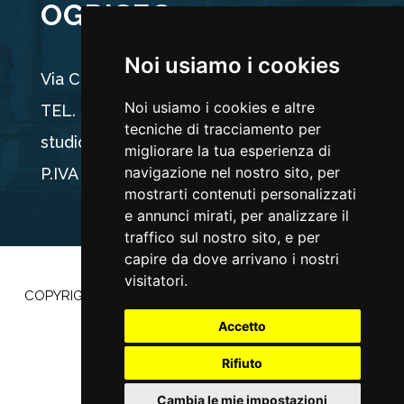
OGRISEG
Noi usiamo i cookies
Via Carducci 44, 33100 Udine
Noi usiamo i cookies e altre
TEL. +39 0432 512704
tecniche di tracciamento per
studio@ogriseg.legal
migliorare la tua esperienza di
navigazione nel nostro sito, per
P.IVA 02590960304
mostrarti contenuti personalizzati
e annunci mirati, per analizzare il
traffico sul nostro sito, e per
capire da dove arrivano i nostri
visitatori.
COPYRIGHT ©2022 |
PRIVACY POLICY
–
COOKIE POLICY
|
POWERED BY
ETEC MINDS
Accetto
Rifiuto
Cambia le mie impostazioni