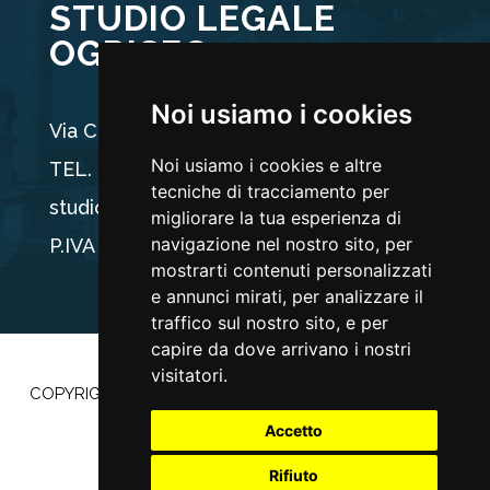
STUDIO LEGALE
OGRISEG
Noi usiamo i cookies
Via Carducci 44, 33100 Udine
Noi usiamo i cookies e altre
TEL. +39 0432 512704
tecniche di tracciamento per
studio@ogriseg.legal
migliorare la tua esperienza di
navigazione nel nostro sito, per
P.IVA 02590960304
mostrarti contenuti personalizzati
e annunci mirati, per analizzare il
traffico sul nostro sito, e per
capire da dove arrivano i nostri
visitatori.
COPYRIGHT ©2022 |
PRIVACY POLICY
–
COOKIE POLICY
|
POWERED BY
ETEC MINDS
Accetto
Rifiuto