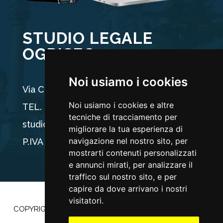
STUDIO LEGALE
OGRISEG
Noi usiamo i cookies
Via Carducci 44, 33100 Udine
Noi usiamo i cookies e altre
TEL. +39 0432 512704
tecniche di tracciamento per
studio@ogriseg.legal
migliorare la tua esperienza di
navigazione nel nostro sito, per
P.IVA 02590960304
mostrarti contenuti personalizzati
e annunci mirati, per analizzare il
traffico sul nostro sito, e per
capire da dove arrivano i nostri
visitatori.
COPYRIGHT ©2022 |
PRIVACY POLICY
–
COOKIE POLICY
|