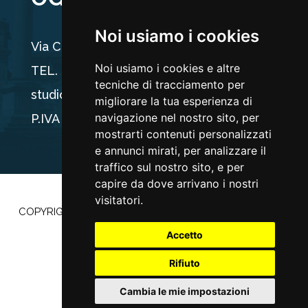
Noi usiamo i cookies
Via Carducci 44, 33100 Udine
Noi usiamo i cookies e altre
TEL. +39 0432 512704
tecniche di tracciamento per
studio@ogriseg.legal
migliorare la tua esperienza di
navigazione nel nostro sito, per
P.IVA 02590960304
mostrarti contenuti personalizzati
e annunci mirati, per analizzare il
traffico sul nostro sito, e per
capire da dove arrivano i nostri
visitatori.
COPYRIGHT ©2022 |
PRIVACY POLICY
–
COOKIE POLICY
|
POWERED BY
ETEC MINDS
Accetto
Rifiuto
Cambia le mie impostazioni