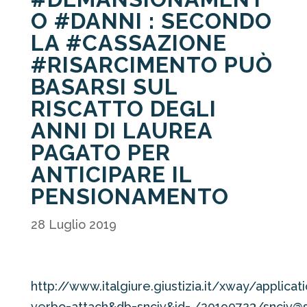
O #DANNI : SECONDO
LA #CASSAZIONE
#RISARCIMENTO PUÒ
BASARSI SUL
RISCATTO DEGLI
ANNI DI LAUREA
PAGATO PER
ANTICIPARE IL
PENSIONAMENTO
28 Luglio 2019
http://www.italgiure.giustizia.it/xway/applicat
verbo=attach&db=snciv&id=./20190723/snciv