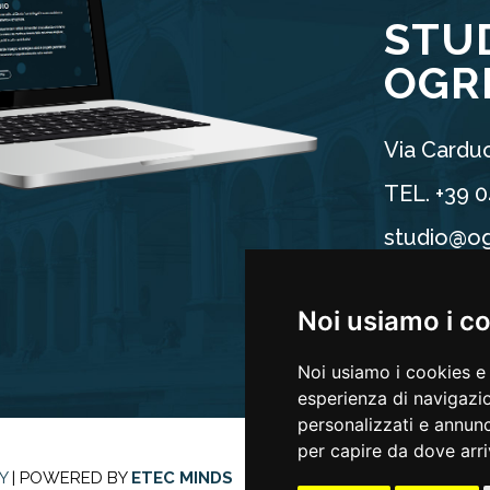
STU
OGR
Via Carduc
TEL. +39 
studio@og
P.IVA 025
Noi usiamo i c
Noi usiamo i cookies e 
esperienza di navigazio
personalizzati e annunci
per capire da dove arriv
Y
| POWERED BY
ETEC MINDS