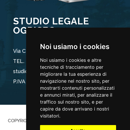
STUDIO LEGALE
OGRISEG
Noi usiamo i cookies
Via Carducci 44, 33100 Udine
Noi usiamo i cookies e altre
TEL. +39 0432 512704
tecniche di tracciamento per
studio@ogriseg.legal
migliorare la tua esperienza di
navigazione nel nostro sito, per
P.IVA 02590960304
mostrarti contenuti personalizzati
e annunci mirati, per analizzare il
traffico sul nostro sito, e per
capire da dove arrivano i nostri
visitatori.
COPYRIGHT ©2022 |
PRIVACY POLICY
–
COOKIE POLICY
|
POWERED BY
ETEC MINDS