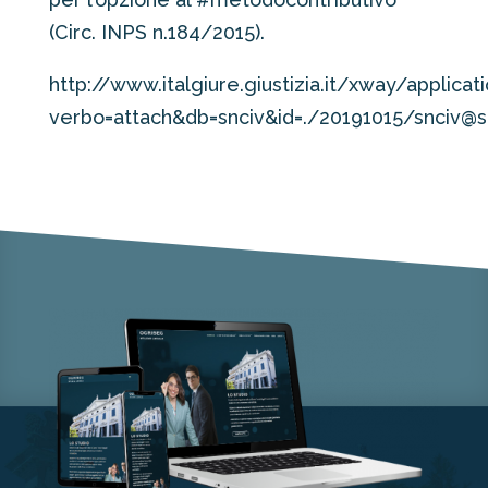
(Circ. INPS n.184/2015).
http://www.italgiure.giustizia.it/xway/applicat
verbo=attach&db=snciv&id=./20191015/snciv