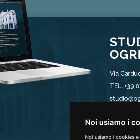
STU
OGR
Via Carduc
TEL. +39 
studio@og
P.IVA 025
Noi usiamo i c
Noi usiamo i cookies e 