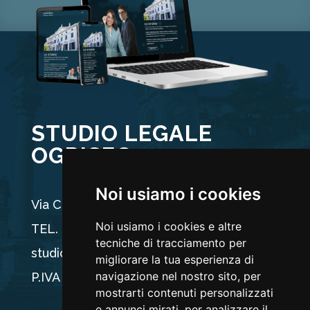
STUDIO LEGALE
OGRISEG
Noi usiamo i cookies
Via Carducci 44, 33100 Udine
Noi usiamo i cookies e altre
TEL. +39 0432 512704
tecniche di tracciamento per
studio@ogriseg.legal
migliorare la tua esperienza di
navigazione nel nostro sito, per
P.IVA 02590960304
mostrarti contenuti personalizzati
e annunci mirati, per analizzare il