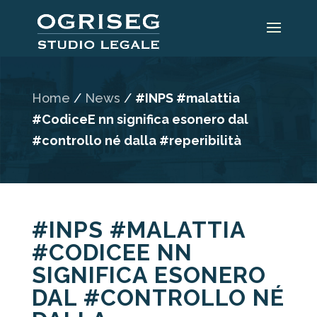
Home
/
News
/
#INPS #malattia
#CodiceE nn significa esonero dal
#controllo né dalla #reperibilità
#INPS #MALATTIA
#CODICEE NN
SIGNIFICA ESONERO
DAL #CONTROLLO NÉ