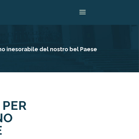
no inesorabile del nostro bel Paese
 PER
NO
E