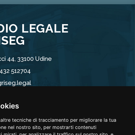
DIO LEGALE
ISEG
ci 44, 33100 Udine
0432 512704
riseg.legal
90960304
ookies
altre tecniche di tracciamento per migliorare la tua
ne nel nostro sito, per mostrarti contenuti
 mirati, per analizzare il traffico sul nostro sito, e