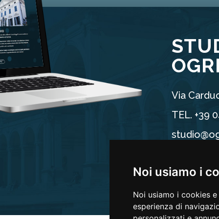
STU
OGR
Via Carduc
TEL. +39 
studio@og
P.IVA 025
Noi usiamo i c
Noi usiamo i cookies e 
esperienza di navigazio
personalizzati e annunci