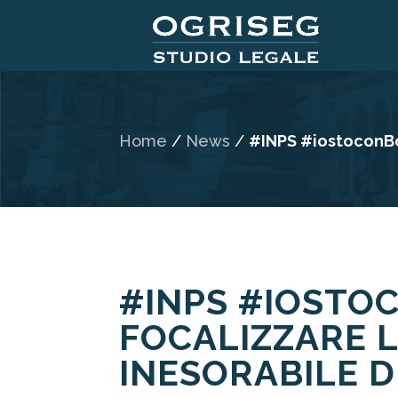
Home
/
News
/
#INPS #iostoconBoe
#INPS #IOSTO
FOCALIZZARE L
INESORABILE D