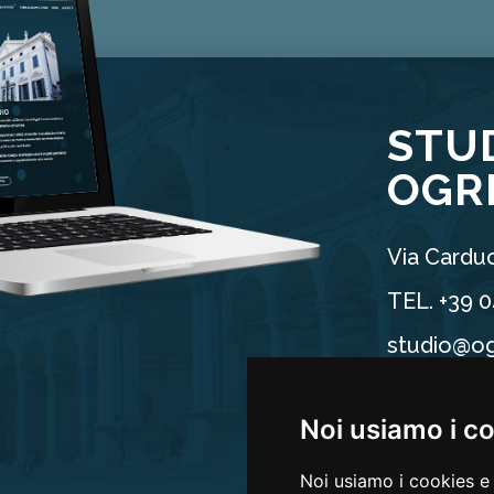
STU
OGR
Via Carduc
TEL. +39 
studio@og
P.IVA 025
Noi usiamo i c
Noi usiamo i cookies e 