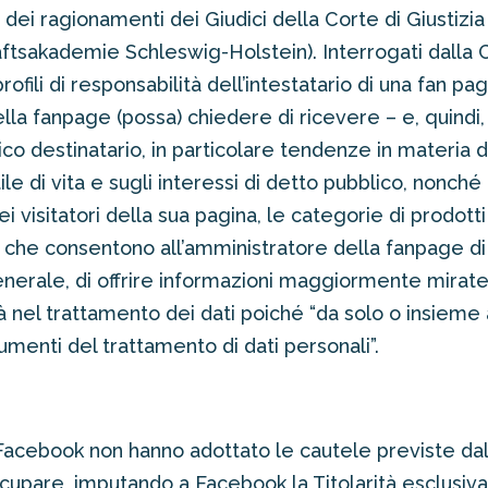
dei ragionamenti dei Giudici della Corte di Giustiz
ftsakademie Schleswig-Holstein). Interrogati dalla 
rofili di responsabilità dell’intestatario di una fan 
la fanpage (possa) chiedere di ricevere – e, quindi, 
co destinatario, in particolare tendenze in materia 
le di vita e sugli interessi di detto pubblico, nonché 
visitatori della sua pagina, le categorie di prodotti
li che consentono all’amministratore della fanpage di
enerale, di offrire informazioni maggiormente mirate”
à nel trattamento dei dati poiché “da solo o insieme a
rumenti del trattamento di dati personali”.
 Facebook non hanno adottato le cautele previste dal
pare, imputando a Facebook la Titolarità esclusiva d