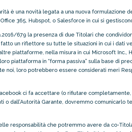
olarità è una novità legata a una nuova formulazion
fice 365, Hubspot, o Salesforce in cui si gestiscono 
.2016/679 la presenza di due Titolari che condividono
tto un riflettore su tutte le situazioni in cui i dati 
ltre piattaforme, nella misura in cui Microsoft Inc., H
oro piattaforma in “forma passiva” sulla base di precise
 noi, loro potrebbero essere considerati meri Respo
 Facebook ci fa accettare (o rifiutare completamente,
enti o dall’Autorità Garante, dovremmo comunicarlo 
elle responsabilità che potremmo avere da co-Titol