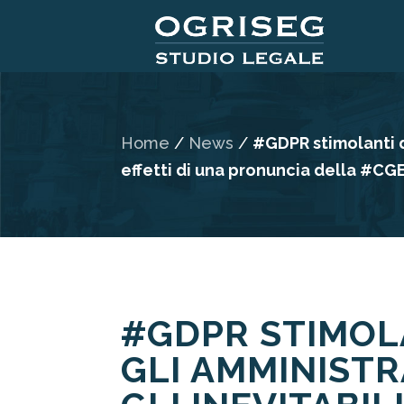
Home
/
News
/
#GDPR stimolanti d
effetti di una pronuncia della #CG
#GDPR STIMOL
GLI AMMINISTR