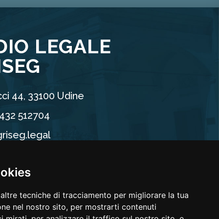
DIO LEGALE
ISEG
ci 44, 33100 Udine
0432 512704
riseg.legal
90960304
ookies
altre tecniche di tracciamento per migliorare la tua
ne nel nostro sito, per mostrarti contenuti
 mirati, per analizzare il traffico sul nostro sito, e