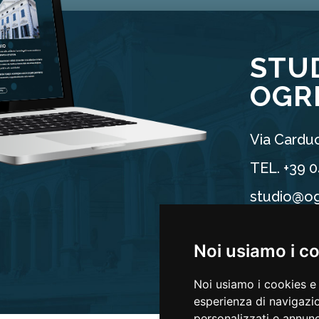
STU
OGR
Via Carduc
TEL. +39 
studio@og
P.IVA 025
Noi usiamo i c
Noi usiamo i cookies e 
esperienza di navigazio
personalizzati e annunci