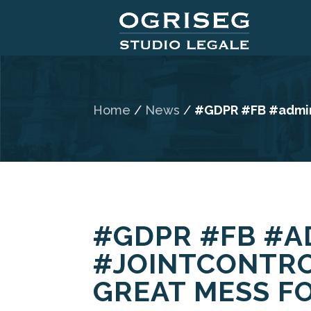
Home
/
News
/
#GDPR #FB #admin 
#GDPR #FB #A
#JOINTCONTRO
GREAT MESS F