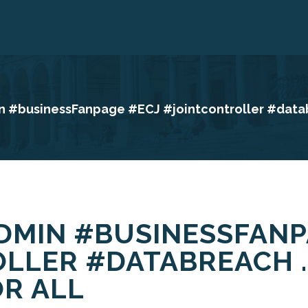
#businessFanpage #ECJ #jointcontroller #databr
DMIN #BUSINESSFANP
LLER #DATABREACH 
OR ALL