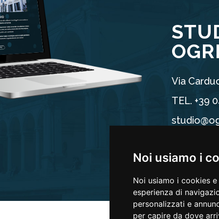
STU
OGR
Via Carduc
TEL. +39 
studio@og
P.IVA 025
Noi usiamo i c
Noi usiamo i cookies e 
esperienza di navigazio
personalizzati e annunci
per capire da dove arriv