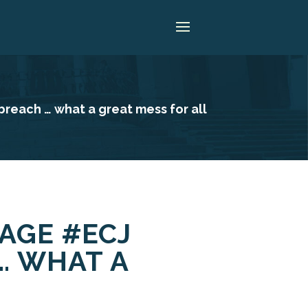
each … what a great mess for all
AGE #ECJ
… WHAT A