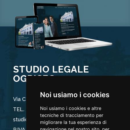
STUDIO LEGALE
OGRISEG
Noi usiamo i cookies
Via Carducci 44, 33100 Udine
Noi usiamo i cookies e altre
TEL. +39 0432 512704
tecniche di tracciamento per
studio@ogriseg.legal
migliorare la tua esperienza di
navigazione nel nostro sito, per
P.IVA 02590960304