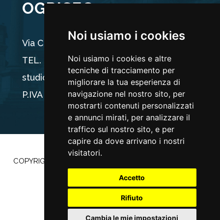
OGRISEG
Noi usiamo i cookies
Via Carducci 44, 33100 Udine
Noi usiamo i cookies e altre
TEL. +39 0432 512704
tecniche di tracciamento per
studio@ogriseg.legal
migliorare la tua esperienza di
navigazione nel nostro sito, per
P.IVA 02590960304
mostrarti contenuti personalizzati
e annunci mirati, per analizzare il
traffico sul nostro sito, e per
capire da dove arrivano i nostri
visitatori.
COPYRIGHT ©2022 |
PRIVACY POLICY
–
COOKIE POLICY
|
POWERED BY
ETEC MINDS
Accetto
Rifiuto
Cambia le mie impostazioni