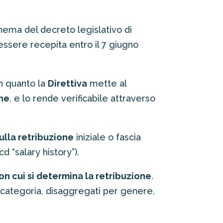
chema del decreto legislativo di
essere recepita entro il 7 giugno
n quanto la
Direttiva
mette al
one
, e lo rende verificabile attraverso
ulla retribuzione
iniziale o fascia
cd “salary history”).
n cui si determina la retribuzione
.
per categoria, disaggregati per genere,