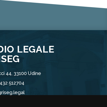
DIO LEGALE
ISEG
ci 44, 33100 Udine
0432 512704
riseg.legal
90960304