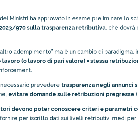
io dei Ministri ha approvato in esame preliminare lo s
.2023/970 sulla trasparenza retributiva
, che dovrà 
n altro adempimento” ma è un cambio di paradigma, i
 lavoro (o lavoro di pari valore) = stessa retribuzi
enforcement.
rà necessario prevedere
trasparenza negli annunci s
one,
evitare domande sulle retribuzioni
pregresse
(
tori devono poter conoscere criteri e parametri co
 fornire per iscritto dati sui livelli retributivi medi 