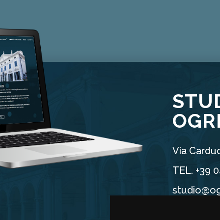
STU
OGR
Via Carduc
TEL. +39 
studio@og
P.IVA 025