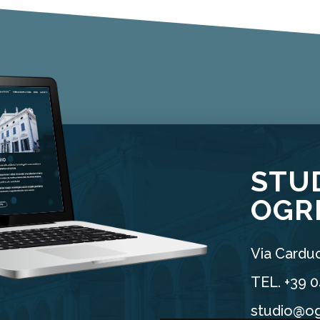
STU
OGR
Via Carduc
TEL. +39 
studio@og