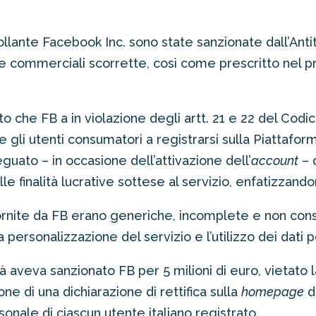
rollante Facebook Inc. sono state
sanzionate dall’Anti
che commerciali scorrette, così come prescritto nel
to che FB a in violazione degli artt. 21 e 22 del Codi
li utenti consumatori a registrarsi sulla Piattafor
uato – in occasione dell’attivazione dell’
account
– d
le finalità lucrative sottese al servizio, enfatizzand
 fornite da FB erano generiche, incomplete e non con
 la personalizzazione del servizio e l’utilizzo dei dat
tà aveva sanzionato FB per 5 milioni di euro, vietato la
ne di una dichiarazione di rettifica sulla
homepage
de
nale di ciascun utente italiano registrato.