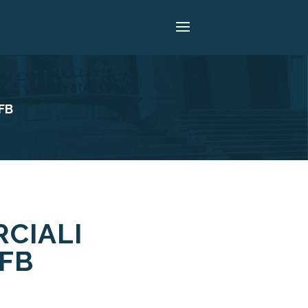
 FB
RCIALI
 FB