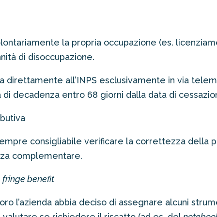
olontariamente la propria occupazione (es. licenziam
nnità di disoccupazione.
irettamente all’INPS esclusivamente in via telemati
 di decadenza entro 68 giorni dalla data di cessazion
ibutiva
empre consigliabile verificare la correttezza della p
denza complementare.
o
fringe benefit
voro l’azienda abbia deciso di assegnare alcuni strum
valutare se richiedere il riscatto (ad es. del
noteboo