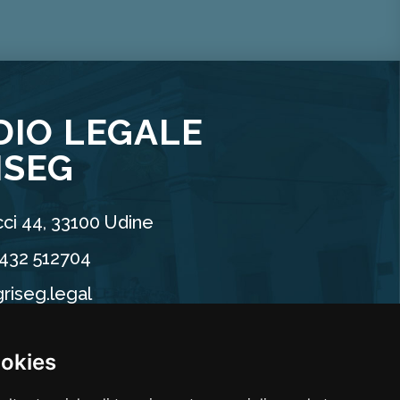
DIO LEGALE
ISEG
ci 44, 33100 Udine
0432 512704
riseg.legal
90960304
ookies