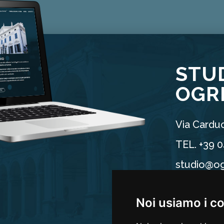
STU
OGR
Via Carduc
TEL. +39 
studio@og
P.IVA 025
Noi usiamo i c