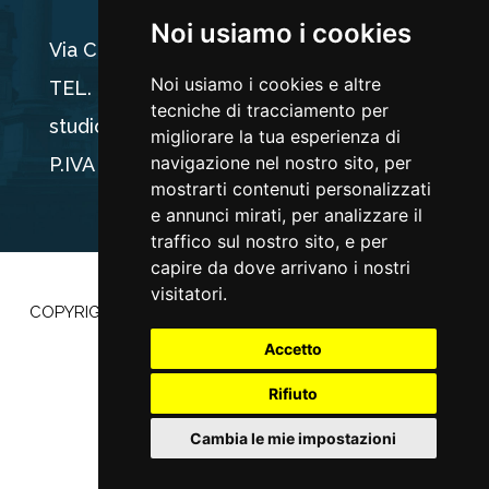
Noi usiamo i cookies
Via Carducci 44, 33100 Udine
Noi usiamo i cookies e altre
TEL. +39 0432 512704
tecniche di tracciamento per
studio@ogriseg.legal
migliorare la tua esperienza di
navigazione nel nostro sito, per
P.IVA 02590960304
mostrarti contenuti personalizzati
e annunci mirati, per analizzare il
traffico sul nostro sito, e per
capire da dove arrivano i nostri
visitatori.
COPYRIGHT ©2022 |
PRIVACY POLICY
–
COOKIE POLICY
|
POWERED BY
ETEC MINDS
Accetto
Rifiuto
Cambia le mie impostazioni