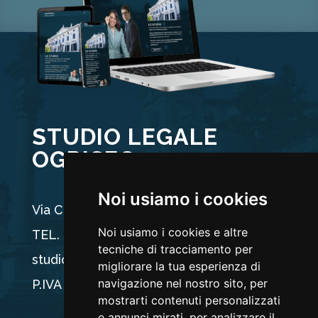
STUDIO LEGALE
OGRISEG
Noi usiamo i cookies
Via Carducci 44, 33100 Udine
Noi usiamo i cookies e altre
TEL. +39 0432 512704
tecniche di tracciamento per
studio@ogriseg.legal
migliorare la tua esperienza di
navigazione nel nostro sito, per
P.IVA 02590960304
mostrarti contenuti personalizzati
e annunci mirati, per analizzare il