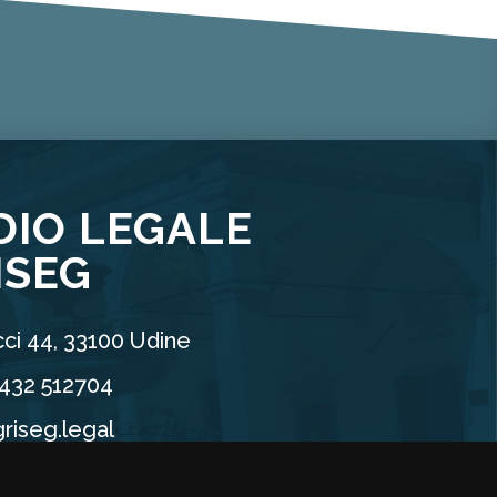
DIO LEGALE
ISEG
ci 44, 33100 Udine
0432 512704
riseg.legal
90960304