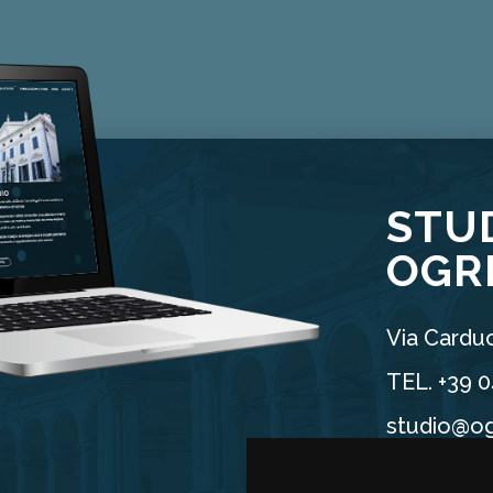
STU
OGR
Via Carduc
TEL. +39 
studio@og
P.IVA 025