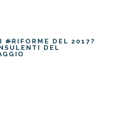
TI
#
RIFORME
DEL 2017?
NSULENTI DEL
MAGGIO