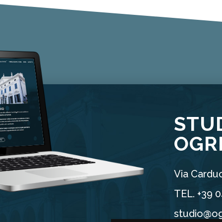
STU
OGR
Via Carduc
TEL. +39 
studio@og