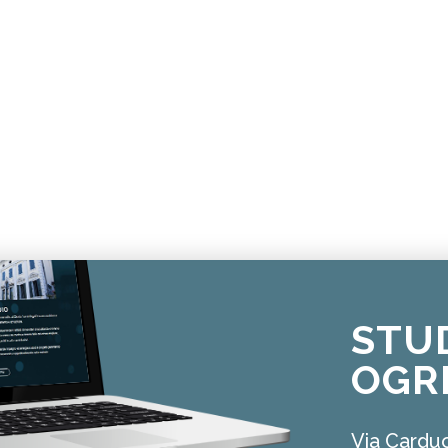
STU
OGR
Via Carduc