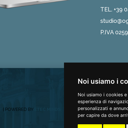
TEL. +39 
studio@og
P.IVA 025
Noi usiamo i c
Noi usiamo i cookies e 
esperienza di navigazio
personalizzati e annunci
Y
| POWERED BY
ETEC MINDS
per capire da dove arriv